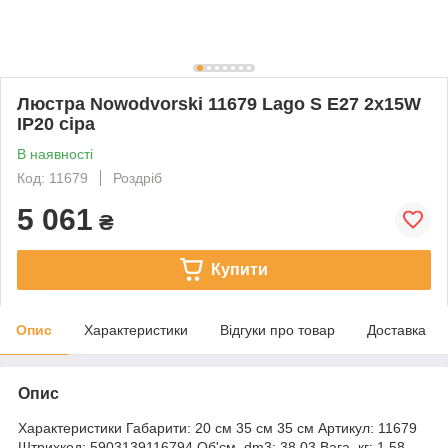
Люстра Nowodvorski 11679 Lago S E27 2x15W
IP20 сіра
В наявності
Код: 11679
Роздріб
5 061
₴
Купити
Опис
Характеристики
Відгуки про товар
Доставка
Опис
Характеристики Габарити: 20 см 35 см 35 см Артикул: 11679 Штрихкод: 5903139116794 Об'єм, dm3: 38.03 Вага, кг: 1.58 Вироблено в: Польщі Висота мм: 200 Довжина мм: 350 Ширина мм: 350 Кількість ламп: 2 Патрон: E27 Потужність мережі: 220В Потужність лампи Вт: 15 Наявність вимикача: без вимикача Основний колір: сірий Тип монтажу: