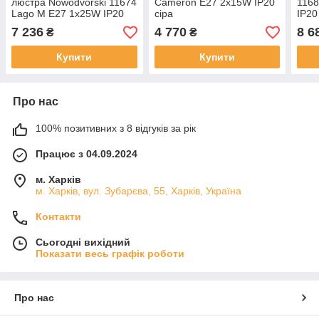
люстра Nowodvorski 11674
Cameron E27 2x15W IP20
1168
Lago M E27 1x25W IP20
сіра
IP20
сірий
7 236
4 770
8 6
₴
₴
Купити
Купити
Про нас
100% позитивних з 8 відгуків за рік
Працює з 04.09.2024
м. Харків
м. Харків, вул. Зубарєва, 55, Харків, Україна
Контакти
Сьогодні вихідний
Показати весь графік роботи
Про нас