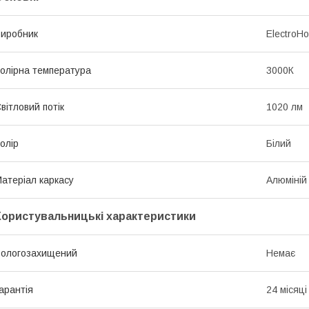
иробник
ElectroH
олірна температура
3000К
вітловий потік
1020 лм
олір
Білий
атеріал каркасу
Алюміній
Користувальницькі характеристики
ологозахищений
Немає
арантія
24 місяці