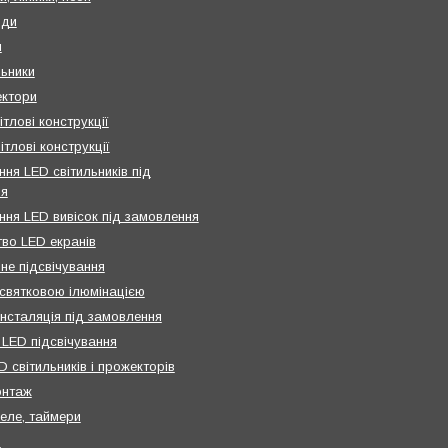
нди
и
льники
ктори
ітлові конструкції
ітлові конструкції
ня LED світильників під
ня
ння LED вивісок під замовлення
во LED екранів
не підсвічування
святковою ілюмінацією
інсталяція під замовлення
 LED підсвічування
 світильників і прожекторів
онтаж
реле, таймери
и