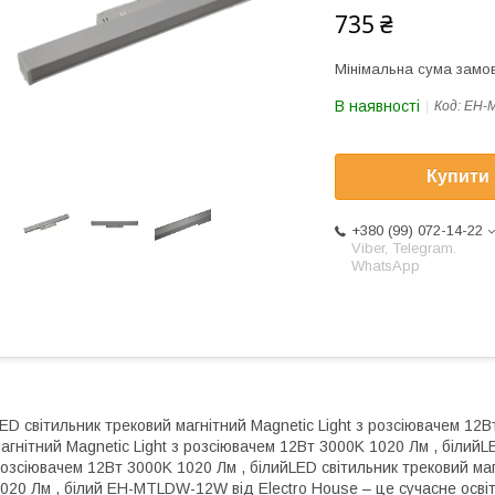
735 ₴
Мінімальна сума замов
В наявності
Код:
EH-
Купити
+380 (99) 072-14-22
Viber, Telegram.
WhatsApp
ED світильник трековий магнітний Magnetic Light з розсіювачем 12В
агнітний Magnetic Light з розсіювачем 12Вт 3000K 1020 Лм , білийLE
озсіювачем 12Вт 3000K 1020 Лм , білийLED світильник трековий маг
020 Лм , білий EH-MTLDW-12W від Electro House – це сучасне осві