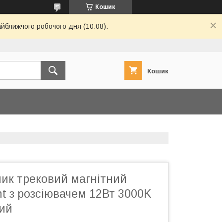
Кошик
айближчого робочого дня (10.08).
Кошик
ник трековий магнітний
ht з розсіювачем 12Вт 3000K
лий