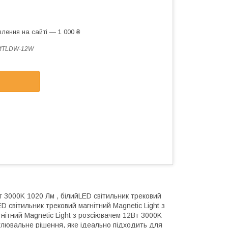
лення на сайті — 1 000 ₴
MTLDW-12W
т 3000K 1020 Лм , білийLED світильник трековий
D світильник трековий магнітний Magnetic Light з
нітний Magnetic Light з розсіювачем 12Вт 3000K
тлювальне рішення, яке ідеально підходить для