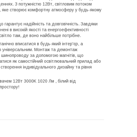
еннях. З потужністю 12Вт, світловим потоком
K), яке створює комфортну атмосферу у будь-якому
о гарантує надійність та довговічність. Завдяки
нені в високій якості та енергоефективності
вітло там, де воно найбільше потрібне.
анічно вписатися в будь-який інтер'єр, а
ого універсальним. Монтаж та демонтаж
го шинопроводу за допомогою магнітів, що
ватися як самостійний освітлювальний прилад або
я створення індивідуального дизайну та рівня
вачем 12Вт 3000K 1020 Лм , білий від
простору!