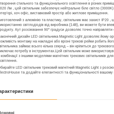
творення стильного та функціонального освітлення в різних приміщ
020 Лм , цей світильник забезпечує нейтральне біле світло (3000
нтер'єрі, хоч офіс, виставковий простір або житлове приміщення.
иготовлений з алюмінію та пластику, світильник має захист IP20 , щ
икористанню світлодіодів від виробника {148}, ви можете бути впев
родукту. Кут розсіювання 90° градуси дозволяє точно направляти с
аконічний дизайн LED світильника Magnetic Light дозволяє йому орг
ожливість монтажу на накладні або врізні трекові рейки робить й
вітильника займає всього кілька секунд – він кріпиться до треково
иключає потребу в інструментах.Цей світильник може використову
 комбінації з іншими моделями магнітних трекових світильників дл
світлення.
бирайте LED світильник трековий магнітний Magnetic Light з розсію
lectroHouse та додайте елегантності та функціональності вашому 
арактеристики
Основні