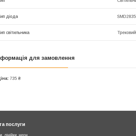
ип
Світильн
ип діода
SMD2835
ип світильника
Трековий
нформація для замовлення
іна:
735 ₴
та послуги
и, лінійки, неон