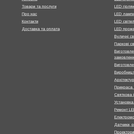
Товари та послуги
LED гірля
Про нас
LED ламп
Контакти
LED світи
Доставка та оплата
LED проже
Вуличні св
Паркові св
Виготовлен
замовлен
Виготовле
Виробницт
Архітектур
Прикраса 
Святкова 
Установка
Ремонт LED
Електром
Датчики, 
Проектор