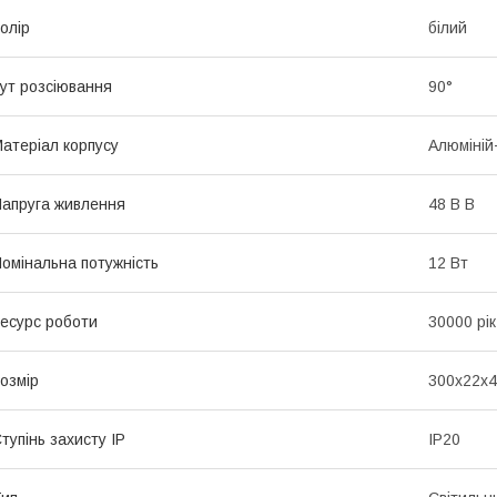
олiр
білий
ут розсіювання
90°
атеріал корпусу
Алюміній
апруга живлення
48 В В
омінальна потужність
12 Вт
есурс роботи
30000 рік
озмір
300х22х4
тупінь захисту IP
IP20