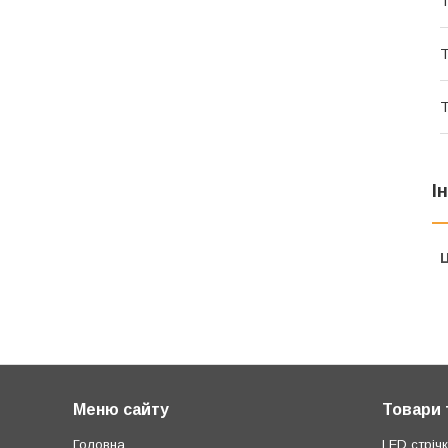
Т
Т
Т
І
Ц
Меню сайту
Товари 
Головна
LED стрічк