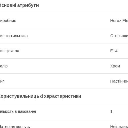
Основні атрибути
иробник
Horoz Ele
ип світильника
Стельов
ип цоколя
E14
олір
Хром
ип
Настінно
Користувальницькі характеристики
ількість в пакованні
1
атеріал корпусу
Неіржавк