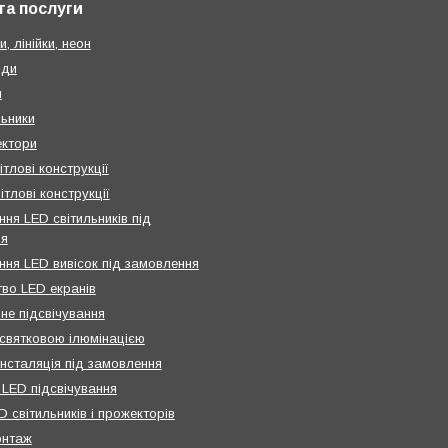
та послуги
и, лінійки, неон
нди
и
льники
ктори
ітлові конструкції
ітлові конструкції
ня LED світильників під
ня
ння LED вивісок під замовлення
во LED екранів
не підсвічування
святковою ілюмінацією
інсталяція під замовлення
 LED підсвічування
 світильників і прожекторів
онтаж