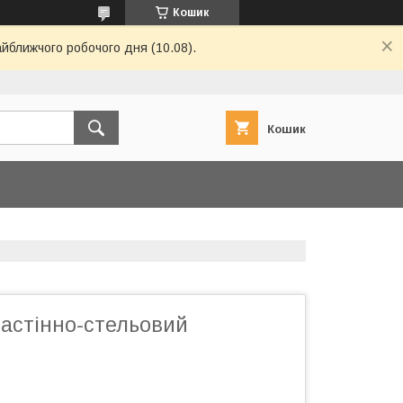
Кошик
айближчого робочого дня (10.08).
Кошик
настінно-стельовий