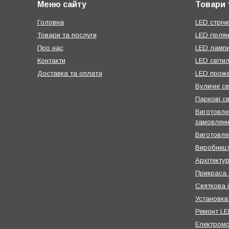
Меню сайту
Товари 
Головна
LED стрічк
Товари та послуги
LED гірля
Про нас
LED ламп
Контакти
LED світи
Доставка та оплата
LED проже
Вуличні св
Паркові св
Виготовлен
замовлен
Виготовле
Виробницт
Архітектур
Прикраса 
Святкова 
Установка
Ремонт LED
Електром