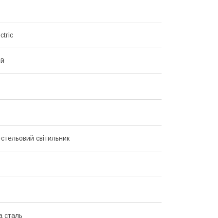
ctric
ий
-стельовий світильник
а сталь