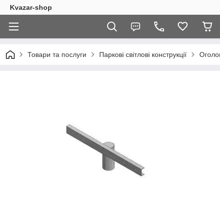
Kvazar-shop
Товари та послуги
Паркові світлові конструкції
Оголов