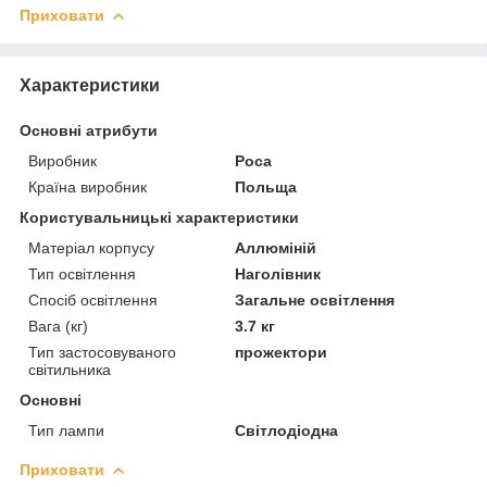
Приховати
Характеристики
Основні атрибути
Виробник
Роса
Країна виробник
Польща
Користувальницькі характеристики
Матеріал корпусу
Аллюміній
Тип освітлення
Наголівник
Спосіб освітлення
Загальне освітлення
Вага (кг)
3.7 кг
Тип застосовуваного
прожектори
світильника
Основні
Тип лампи
Світлодіодна
Приховати