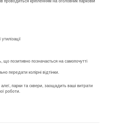
ів проводиться кріпленням на оголовник парковій
 утилізації
ь, що позитивно позначається на самопочутті
но передати колірні відтінки.
леї, парки та сквери, заощадить ваші витрати
ої роботи.