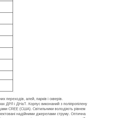
переходів, алей, парків і скверів.
пах ДРЛ і ДНаТ. Корпус виконаний з поліпропілену
одами СREE (США). Світильники володіють рівнем
мплектовані надійними джерелами струму. Оптична