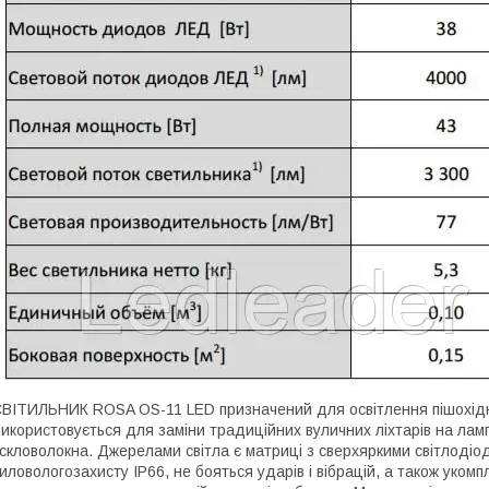
ВІТИЛЬНИК ROSA OS-11 LED призначений для освітлення пішохідних 
икористовується для заміни традиційних вуличних ліхтарів на лам
 скловолокна. Джерелами світла є матриці з сверхяркими світлоді
иловологозахисту IP66, не бояться ударів і вібрацій, а також уко