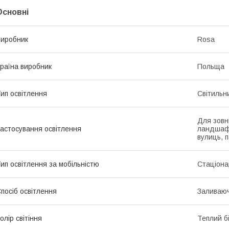
Основні
иробник
Rosa
раїна виробник
Польща
ип освітлення
Світильн
Для зовн
астосування освітлення
ландшафт
вулиць, 
ип освітлення за мобільністю
Стаціона
посіб освітлення
Заливаюч
олір світіння
Теплий б