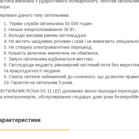
астина виконана з ударостійкого полікарбонату. Монтаж світильник
пори.
ереваги даного типу світильників:
Термін служби світильника 50 000 годин
Низьке енергоспоживання 38 Вт.
Володіє високим рівнем світловіддачі.
Не містить шкідливих речовин і газів і не вимагають спеціальної
Не створює електромагнітних перешкод.
Кількість включень-виключень не обмежена.
Запуск світильника відбувається миттєво.
Світлодіоди видають рівномірний світловий потік без мерехтін
та працездатності людини.
Спектр світіння наближений до сонячного, що дозволяє правиль
Гарантія на світильник 5 років.
ВІТИЛЬНИК ROSA OS-11 LED допоможе якісно пішохідні переходи, а
а електроенергію, обслуговування і подарує довгі роки безперебійн
арактеристики