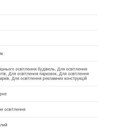
ик
ішнього освітлення будівель, Для освітлення
ів, Для освітлення парковок, Для освітлення
парків, Для освітлення рекламних конструкцій
рне
е освітлення
ілий