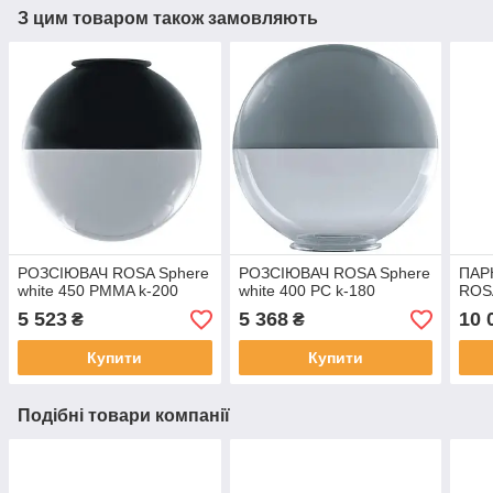
З цим товаром також замовляють
РОЗСІЮВАЧ ROSA Sphere
РОЗСІЮВАЧ ROSA Sphere
ПАР
white 450 PMMA k-200
white 400 PC k-180
ROS
5 523
5 368
10 
₴
₴
Купити
Купити
Подібні товари компанії