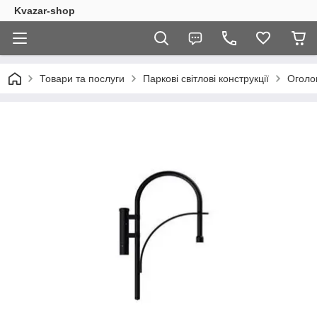
Kvazar-shop
Товари та послуги
Паркові світлові конструкції
Оголов