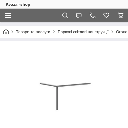
Kvazar-shop
Товари та послуги
Паркові світлові конструкції
Оголов