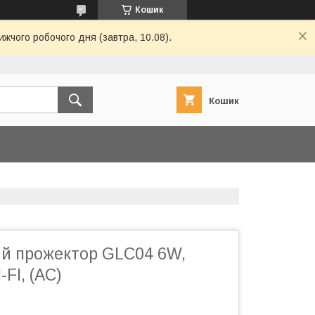
Кошик
ижчого робочого дня (завтра, 10.08).
Кошик
ий прожектор GLC04 6W,
FI, (AC)