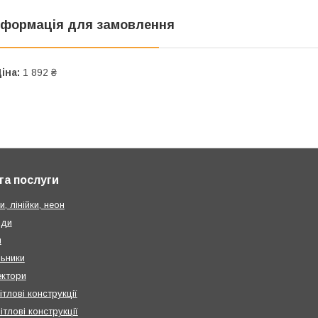
нформація для замовлення
іна:
1 892 ₴
та послуги
и, лінійки, неон
нди
и
льники
ктори
ітлові конструкції
ітлові конструкції