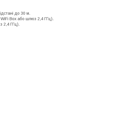
дстані до 30 м.
iFi Box або шлюз 2,4 ГГц).
 2,4 ГГц).