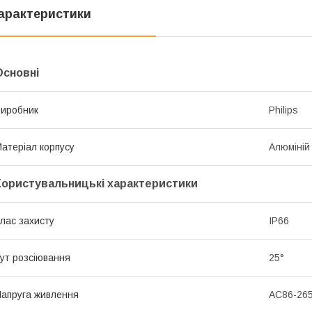
арактеристики
Основні
иробник
Philips
атеріал корпусу
Алюміній
Користувальницькі характеристики
лас захисту
IP66
ут розсіювання
25°
апруга живлення
AC86-265