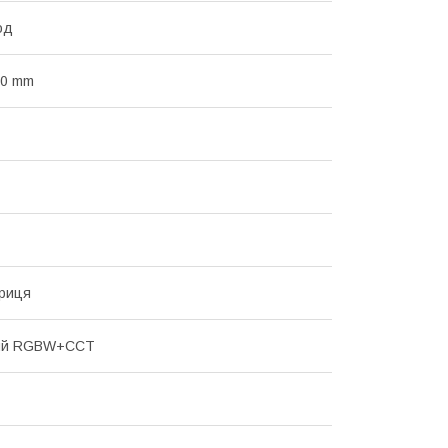
од
00 mm
риця
ий RGBW+CCT