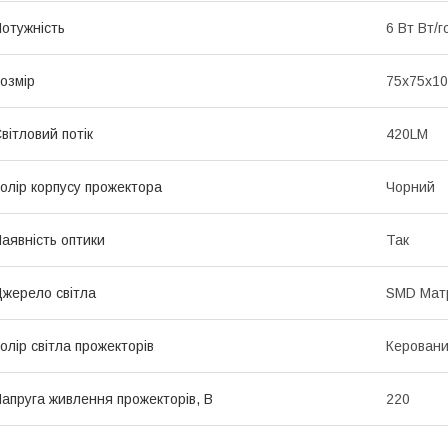
отужність
6 Вт Вт/г
озмір
75х75х1
вітловий потік
420LM
олір корпусу прожектора
Чорний
аявність оптики
Так
жерело світла
SMD Мат
олір світла прожекторів
Керован
апруга живлення прожекторів, В
220