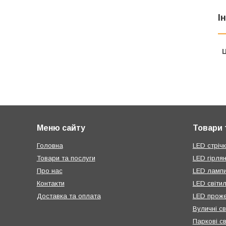
І
Ц
Меню сайту
Товари 
Головна
LED стрічк
Товари та послуги
LED гірля
Про нас
LED ламп
Контакти
LED світи
Доставка та оплата
LED проже
Вуличні св
Паркові св