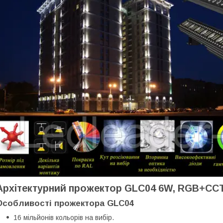
Архітектурний прожектор GLC04 6W, RGB+CCT, 
Особливості прожектора GLС04
16 мільйонів кольорів на вибір.