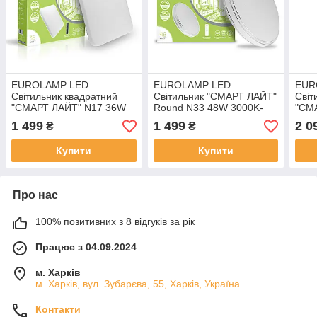
EUROLAMP LED
EUROLAMP LED
EUR
Світильник квадратний
Світильник "СМАРТ ЛАЙТ"
Світ
"СМАРТ ЛАЙТ" N17 36W
Round N33 48W 3000K-
"СМ
3000K-6500K
6000K
300
1 499
1 499
2 0
₴
₴
Купити
Купити
Про нас
100% позитивних з 8 відгуків за рік
Працює з 04.09.2024
м. Харків
м. Харків, вул. Зубарєва, 55, Харків, Україна
Контакти