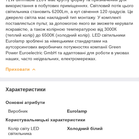
використання в побутових приміщеннях. Світловий потік цього
світильника становить 6200Lm, а кут свічення 120 градусів. Це
джерело світла має накладний тип монтажу. У комплекті
поставляється пульт, за допомогою якого ви зможете керувати
яскравістю, а також колірною температурою від 3000К
(теплий колір) до 6500К (холодний колір). LED світильники
Eurolamp зроблені за німецькими стандартами на
аутсорсингових виробничих потужностях компанії Green
Power Euroelectric GmbH та адаптовані для роботи в умовах
наших, часто неідеальних, електромережах.
Приховати
Характеристики
Основні атрибути
Виробник
Eurolamp
Користувальницькі характеристики
Колір світу LED
Холодний білий
світильника