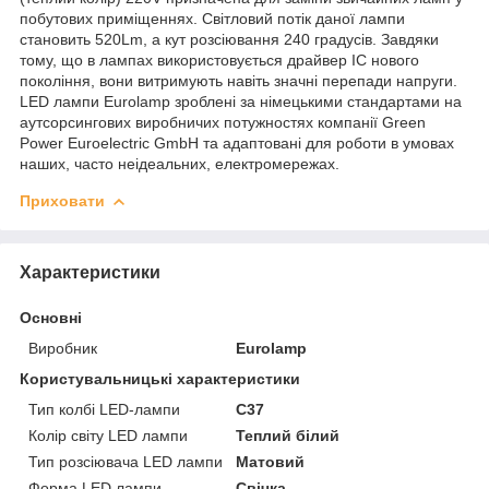
побутових приміщеннях. Світловий потік даної лампи
становить 520Lm, а кут розсіювання 240 градусів. Завдяки
тому, що в лампах використовується драйвер IC нового
покоління, вони витримують навіть значні перепади напруги.
LED лампи Eurolamp зроблені за німецькими стандартами на
аутсорсингових виробничих потужностях компанії Green
Power Euroelectric GmbH та адаптовані для роботи в умовах
наших, часто неідеальних, електромережах.
Приховати
Характеристики
Основні
Виробник
Eurolamp
Користувальницькі характеристики
Тип колбі LED-лампи
C37
Колір світу LED лампи
Теплий білий
Тип розсіювача LED лампи
Матовий
Форма LED лампи
Свічка