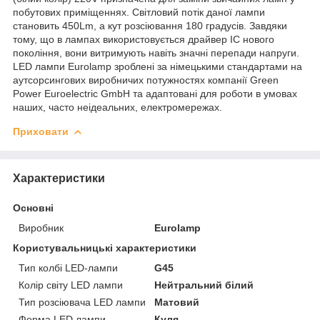
побутових приміщеннях. Світловий потік даної лампи
становить 450Lm, а кут розсіювання 180 градусів. Завдяки
тому, що в лампах використовується драйвер IC нового
покоління, вони витримують навіть значні перепади напруги.
LED лампи Eurolamp зроблені за німецькими стандартами на
аутсорсингових виробничих потужностях компанії Green
Power Euroelectric GmbH та адаптовані для роботи в умовах
наших, часто неідеальних, електромережах.
Приховати
Характеристики
Основні
Виробник
Eurolamp
Користувальницькі характеристики
Тип колбі LED-лампи
G45
Колір світу LED лампи
Нейтральний білий
Тип розсіювача LED лампи
Матовий
Форма LED лампи
Куля