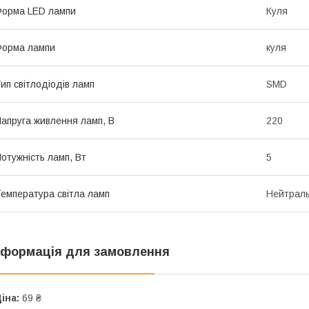
орма LED лампи
Куля
орма лампи
куля
ип світлодіодів ламп
SMD
апруга живлення ламп, В
220
отужність ламп, Вт
5
емпература світла ламп
Нейтраль
нформація для замовлення
іна:
69 ₴