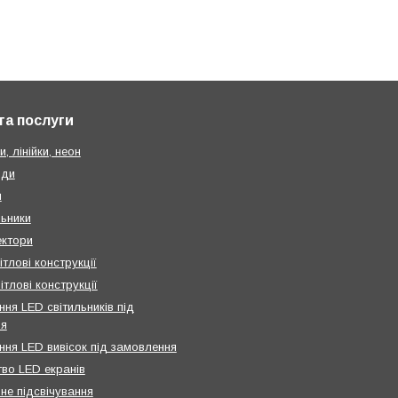
та послуги
и, лінійки, неон
нди
и
льники
ктори
ітлові конструкції
ітлові конструкції
ня LED світильників під
ня
ння LED вивісок під замовлення
во LED екранів
не підсвічування