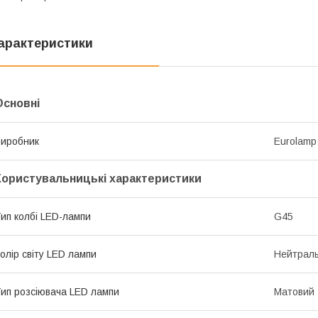
арактеристики
Основні
иробник
Eurolamp
Користувальницькі характеристики
ип колбі LED-лампи
G45
олір світу LED лампи
Нейтраль
ип розсіювача LED лампи
Матовий