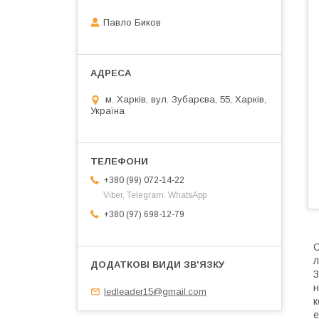
Павло Биков
м. Харків, вул. Зубарєва, 55, Харків,
Україна
+380 (99) 072-14-22
Viber, Telegram. WhatsApp
+380 (97) 698-12-79
С
л
З
н
ledleader15@gmail.com
к
е