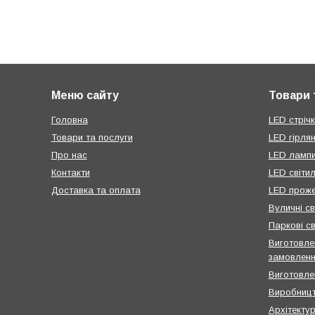
Меню сайту
Товари 
Головна
LED стрічк
Товари та послуги
LED гірля
Про нас
LED ламп
Контакти
LED світи
Доставка та оплата
LED проже
Вуличні св
Паркові св
Виготовлен
замовлен
Виготовле
Виробницт
Архітектур