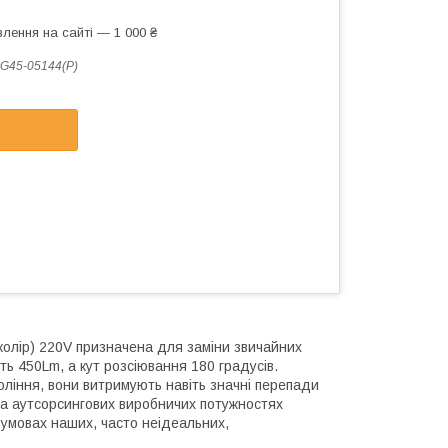
лення на сайті — 1 000 ₴
G45-05144(P)
колір) 220V призначена для заміни звичайних
ть 450Lm, а кут розсіювання 180 градусів.
оління, вони витримують навіть значні перепади
на аутсорсингових виробничих потужностях
 умовах наших, часто неідеальних,