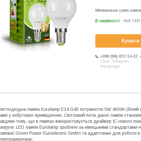
Мінімальна сума замов
В наявності
Код:
LED-
Купити
+380 (99) 072-14-22
Viber, Telegram.
WhatsApp
вітлодіодна лампа Eurolamp E14 G45 потужністю 5W 4000К (білий 
амп у побутових приміщеннях. Світловий потік даної лампи станови
авдяки тому, що в лампах використовується драйвер IC нового пок
апруги. LED лампи Eurolamp зроблені за німецькими стандартами 
омпанії Green Power Euroelectric GmbH та адаптовані для роботи в
лектромережах.