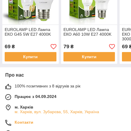
EUROLAMP LED Лампа
EUROLAMP LED Лампа
EUR
ЕКО G45 5W E27 4000K
ЕКО А60 10W E27 4000K
ЕКО
300
69
79
69
₴
₴
Купити
Купити
Про нас
100% позитивних з 8 відгуків за рік
Працює з 04.09.2024
м. Харків
м. Харків, вул. Зубарєва, 55, Харків, Україна
Контакти