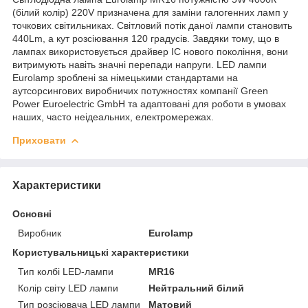
(білий колір) 220V призначена для заміни галогенних ламп у
точкових світильниках. Світловий потік даної лампи становить
440Lm, а кут розсіювання 120 градусів. Завдяки тому, що в
лампах використовується драйвер IC нового покоління, вони
витримують навіть значні перепади напруги. LED лампи
Eurolamp зроблені за німецькими стандартами на
аутсорсингових виробничих потужностях компанії Green
Power Euroelectric GmbH та адаптовані для роботи в умовах
наших, часто неідеальних, електромережах.
Приховати
Характеристики
Основні
Виробник
Eurolamp
Користувальницькі характеристики
Тип колбі LED-лампи
MR16
Колір світу LED лампи
Нейтральний білий
Тип розсіювача LED лампи
Матовий