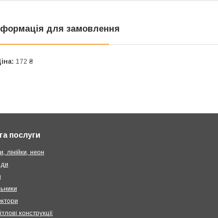
нформація для замовлення
іна:
172 ₴
та послуги
и, лінійки, неон
нди
и
льники
ктори
ітлові конструкції