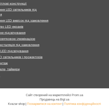
ітлові конструкції
ня LED світильників під
ня
ння LED вивісок під замовлення
во LED екранів
не підсвічування
святковою ілюмінацією
інсталяція під замовлення
 LED підсвічування
 світильників і прожекторів
онтаж
реле, таймери
и
Сайт створений на маркетплейсі
Prom.ua
Продавець на Bigl.ua
Kvazar-shop |
Поскаржитися на контент
|
Політика конфіденційності