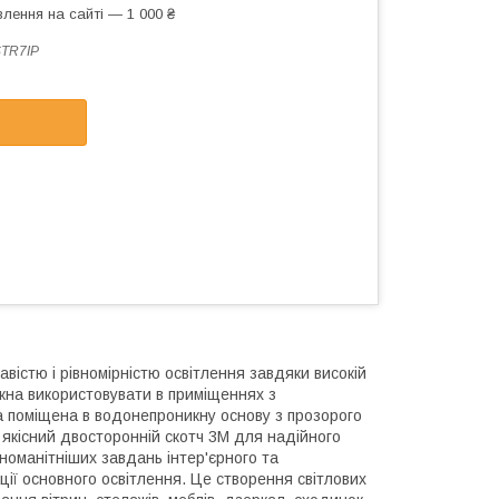
лення на сайті — 1 000 ₴
TR7IP
авістю і рівномірністю освітлення завдяки високій
можна використовувати в приміщеннях з
а поміщена в водонепроникну основу з прозорого
й якісний двосторонній скотч 3М для надійного
номанітніших завдань інтер'єрного та
ції основного освітлення. Це створення світлових