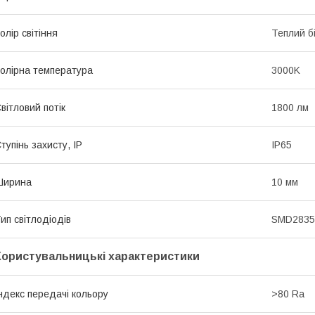
олір світіння
Теплий б
олірна температура
3000K
вітловий потік
1800 лм
тупінь захисту, IP
IP65
Ширина
10 мм
ип світлодіодів
SMD2835
Користувальницькі характеристики
ндекс передачі кольору
>80 Ra