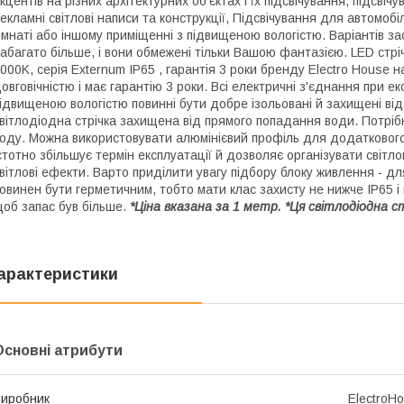
кцентів на різних архітектурних об'єктах і їх підсвічування, підсвіч
екламні світлові написи та конструкції, Підсвічування для автомобі
імнаті або іншому приміщенні з підвищеною вологістю. Варіантів з
абагато більше, і вони обмежені тільки Вашою фантазією. LED стрі
000K, серія Externum IP65 , гарантія 3 роки бренду Electro House 
овговічністю і має гарантію 3 роки. Всі електричні з'єднання при е
ідвищеною вологістю повинні бути добре ізольовані й захищені від
вітлодіодна стрічка захищена від прямого попадання води. Потрі
оду. Можна використовувати алюмінієвий профіль для додатковог
стотно збільшує термін експлуатації й дозволяє організувати світл
вітлові ефекти. Варто приділити увагу підбору блоку живлення - для
овинен бути герметичним, тобто мати клас захисту не нижче IP65 
об запас був більше.
*Ціна вказана за 1 метр. *Ця світлодіодна
арактеристики
Основні атрибути
иробник
ElectroH