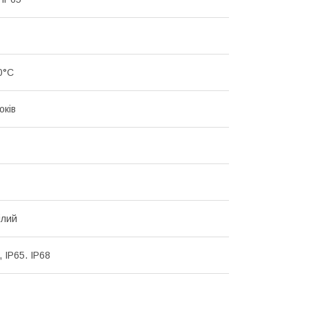
50°С
оків
ілий
 IP65. IP68