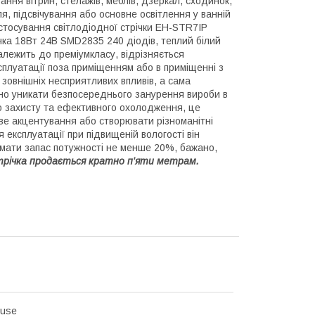
ування вітрин, стелажів, меблів, дзеркал, сходинок,
ля, підсвічування або основне освітлення у ванній
астосування світлодіодної стрічки EH-STR7IP
чка 18Вт 24В SMD2835 240 діодів, теплий білий
належить до преміумкласу, відрізняється
ксплуатації поза приміщенням або в приміщенні з
 зовнішніх несприятливих впливів, а сама
бно уникати безпосереднього занурення вироби в
о захисту та ефективного охолодження, це
ове акцентування або створювати різноманітні
 експлуатації при підвищеній вологості він
і мати запас потужності не менше 20%, бажано,
 стрічка продається кратно п'яти метрам.
ouse