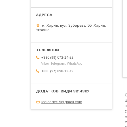
м. Харків, вул. Зубарєва, 55, Харків,
Україна
+380 (99) 072-14-22
Viber, Telegram. WhatsApp
+380 (97) 698-12-79
С
щ
ledleader15@gmail.com
п
с
м
е