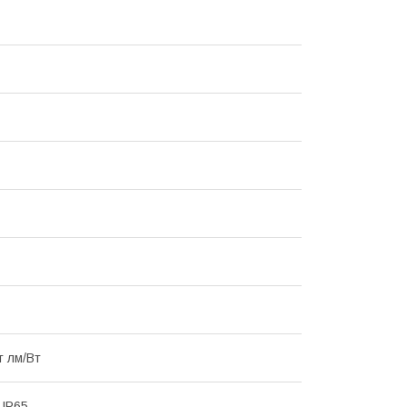
т лм/Вт
 IP65