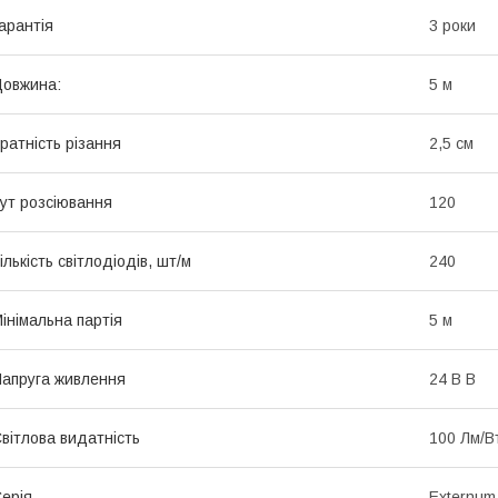
арантія
3 роки
овжина:
5 м
ратність різання
2,5 см
ут розсіювання
120
ількість світлодіодів, шт/м
240
інімальна партія
5 м
апруга живлення
24 В В
вітлова видатність
100 Лм/В
ерія
Externum