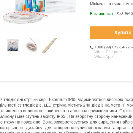
Мінімальна сума замов
В наявності
Код:
EH-S
Купити
+380 (99) 072-14-22
Viber, Telegram.
WhatsApp
вітлодіодні стрічки серії Externum IP65 відрізняються високою яскр
ільності світлодіодів. LED стрічка містить 240 діодів на метр. Її 
ідвищеною вологістю, запиленістю або поза приміщеннями. Стрічк
илікону і має ступінь захисту IP65 . На зворотну сторону нанесени
онтажу на поверхню. Вона використовується для вирішення найріз
кстер'єрного дизайну, для створення вуличної реклами та організа