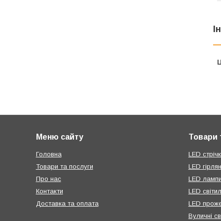
І
Ц
Меню сайту
Товари 
Головна
LED стрічк
Товари та послуги
LED гірля
Про нас
LED ламп
Контакти
LED світи
Доставка та оплата
LED проже
Вуличні св