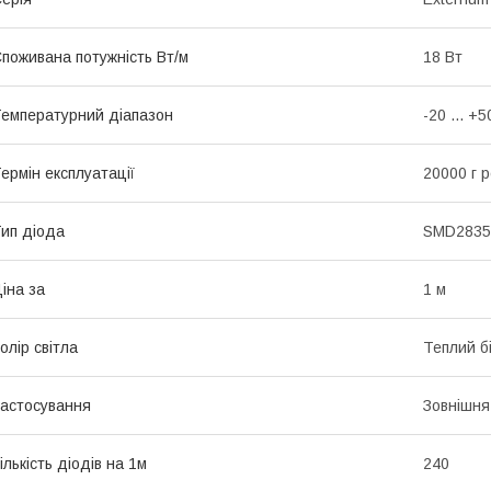
поживана потужність Вт/м
18 Вт
емпературний діапазон
-20 ... +
ермін експлуатації
20000 г р
ип діода
SMD2835
іна за
1 м
олір світла
Теплий б
астосування
Зовнішня,
ількість діодів на 1м
240