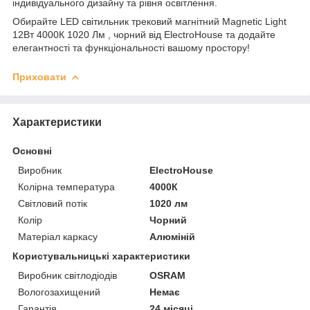
індивідуального дизайну та рівня освітлення.
Обирайте LED світильник трековий магнітний Magnetic Light
12Вт 4000К 1020 Лм , чорний від ElectroHouse та додайте
елегантності та функціональності вашому простору!
Приховати
Характеристики
Основні
Виробник
ElectroHouse
Колірна температура
4000К
Світловий потік
1020 лм
Колір
Чорний
Матеріал каркасу
Алюміній
Користувальницькі характеристики
Виробник світлодіодів
OSRAM
Вологозахищений
Немає
Гарантія
24 місяці