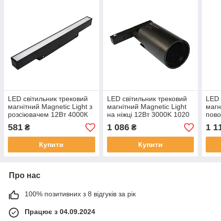
LED світильник трековий
LED світильник трековий
LED 
магнітний Magnetic Light з
магнітний Magnetic Light
магн
розсіювачем 12Вт 4000К
на ніжці 12Вт 3000K 1020
пово
1020 Лм , чорний
Лм , чорний
1020
581
1 086
1 1
₴
₴
Купити
Купити
Про нас
100% позитивних з 8 відгуків за рік
Працює з 04.09.2024