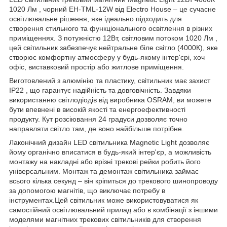
1020 Лм , чорний EH-TML-12W від Electro House – це сучасне
освітлювальне рішення, яке ідеально підходить для
створення стильного та функціонального освітлення в різних
приміщеннях. З потужністю 12Вт, світловим потоком 1020 Лм ,
цей світильник забезпечує нейтральне біле світло (4000К), яке
створює комфортну атмосферу у будь-якому інтер'єрі, хоч
офіс, виставковий простір або житлове приміщення.
Виготовлений з алюмінію та пластику, світильник має захист
IP22 , що гарантує надійність та довговічність. Завдяки
використанню світлодіодів від виробника OSRAM, ви можете
бути впевнені в високій якості та енергоефективності
продукту. Кут розсіювання 24 градуси дозволяє точно
направляти світло там, де воно найбільше потрібне.
Лаконічний дизайн LED світильника Magnetic Light дозволяє
йому органічно вписатися в будь-який інтер'єр, а можливість
монтажу на накладні або врізні трекові рейки робить його
універсальним. Монтаж та демонтаж світильника займає
всього кілька секунд – він кріпиться до трекового шинопроводу
за допомогою магнітів, що виключає потребу в
інструментах.Цей світильник може використовуватися як
самостійний освітлювальний прилад або в комбінації з іншими
моделями магнітних трекових світильників для створення