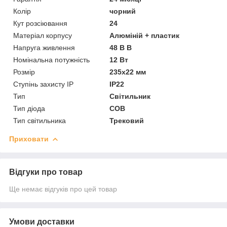
Колiр
чорний
Кут розсіювання
24
Матеріал корпусу
Алюміній + пластик
Напруга живлення
48 В В
Номінальна потужність
12 Вт
Розмір
235х22 мм
Ступінь захисту IP
IP22
Тип
Світильник
Тип діода
COB
Тип світильника
Трековий
Приховати
Відгуки про товар
Ще немає відгуків про цей товар
Умови доставки