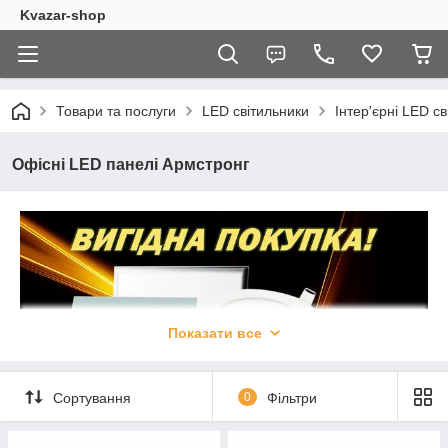
Kvazar-shop
Товари та послуги
LED світильники
Інтер'єрні LED с
Офісні LED панелі Армстронг
Показати все
Сортування
0
Фільтри