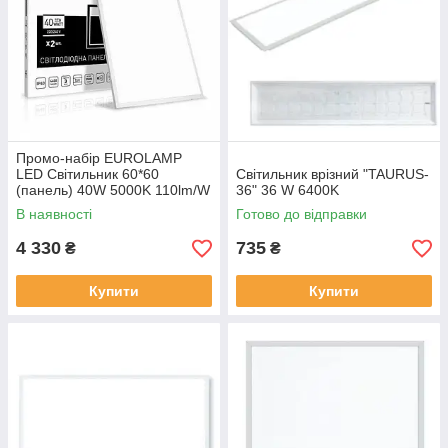
Промо-набір EUROLAMP
LED Світильник 60*60
Світильник врізний "TAURUS-
(панель) 40W 5000K 110lm/W
36" 36 W 6400K
по 2шт в коробці
В наявності
Готово до відправки
4 330
735
₴
₴
Купити
Купити